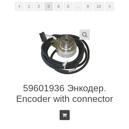
1
2
3
4
5
…
9
10
59601936 Энкодер.
Encoder with connector