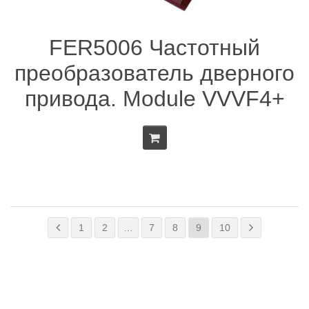
FER5006 Частотный
преобразователь дверного
привода. Module VVVF4+
1
2
…
7
8
9
10