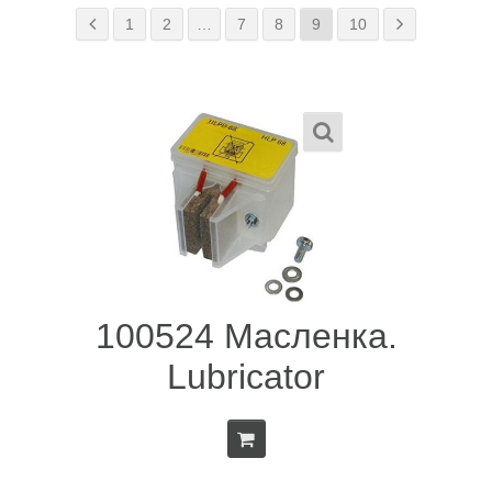
1
2
…
7
8
9
10
100524 Масленка.
Lubricator