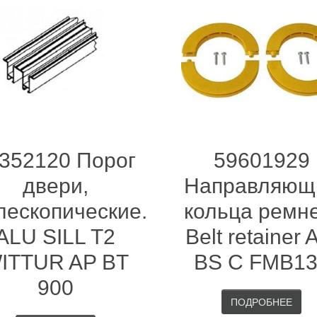
352120 Порог
59601929
двери,
Направляющ
лескопические.
кольца ремне
ALU SILL T2
Belt retainer 
ITTUR AP BT
BS C FMB1
900
ПОДРОБНЕЕ