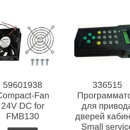
59601938
336515
Compact-Fan
Программат
24V DC for
для привод
FMB130
дверей каби
Small servic