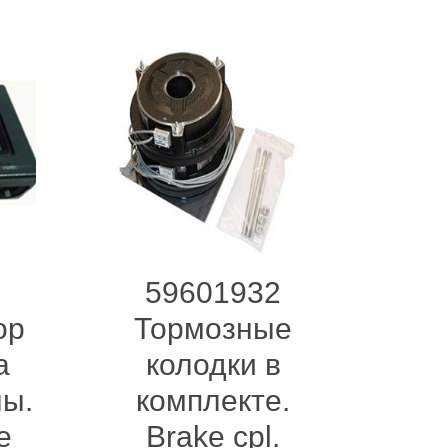
59601932
ор
Тормозные
а
колодки в
ны.
комплекте.
e
Brake cpl.