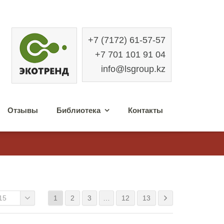
+7 (7172) 61-57-57
+7 701 101 91 04
info@lsgroup.kz
Отзывы
Библиотека
Контакты
15
1
2
3
…
12
13