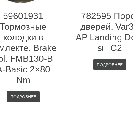
59601931
782595 Пор
Тормозные
дверей. Var
колодки в
AP Landing D
млекте. Brake
sill C2
pl. FMB130-B
ПОДРОБНЕЕ
A-Basic 2×80
Nm
ПОДРОБНЕЕ