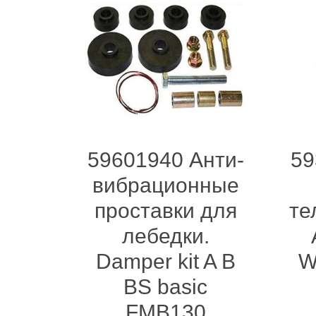
59601940 Анти-
59
вибрационные
проставки для
те
лебедки.
Damper kit A B
W
BS basic
FMB130