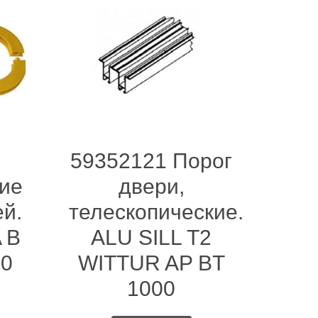
59352121 Порог
ие
двери,
й.
телескопические.
A B
ALU SILL T2
30
WITTUR AP BT
1000