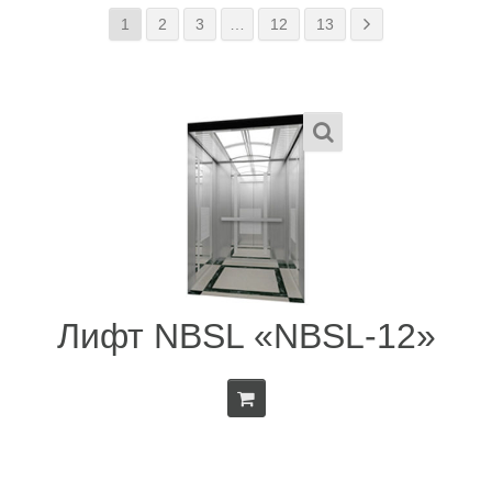
1
2
3
…
12
13
Лифт NBSL «NBSL-12»