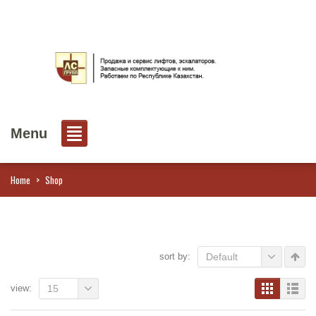
Menu
Home
>
Shop
sort by:
Default
view:
15