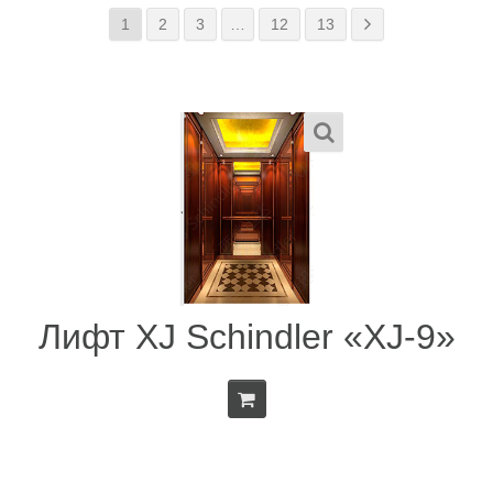
1
2
3
…
12
13
Лифт XJ Schindler «XJ-9»