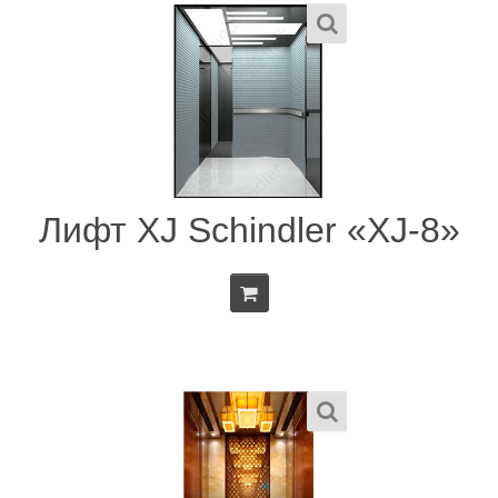
Лифт XJ Schindler «XJ-8»