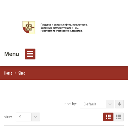
Menu
Home
>
Shop
sort by:
Default
view:
9