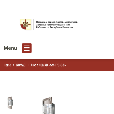
Menu
Home
>
NOMAD
>
Лифт NOMAD «SM-17G-03»