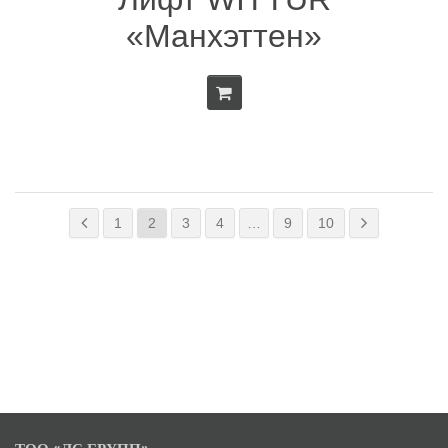
«Манхэттен»
1
2
3
4
…
9
10