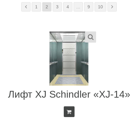
1
2
3
4
…
9
10
Лифт XJ Schindler «XJ-14»