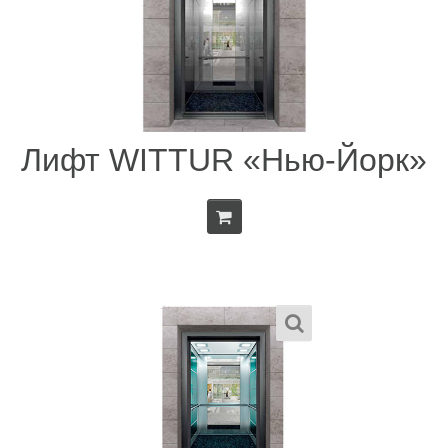
Лифт WITTUR «Нью-Йорк»