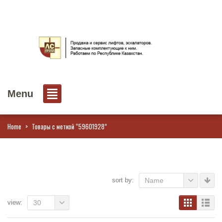
Menu
Home
>
Товары с меткой “59601928”
sort by:
Name
view:
30