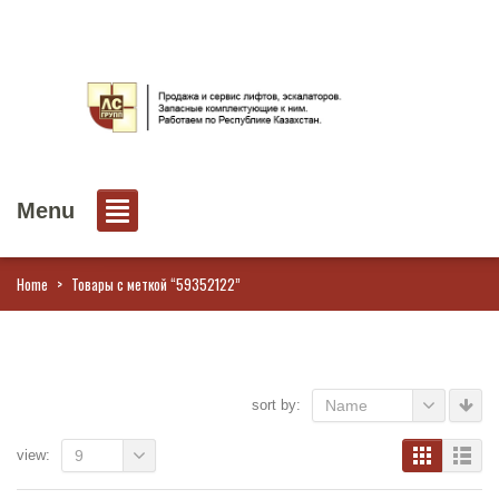
Menu
Home
>
Товары с меткой “59352122”
sort by:
Name
view:
9