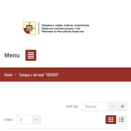
Menu
Home
>
Товары с меткой “180006”
sort by:
Name
view:
9