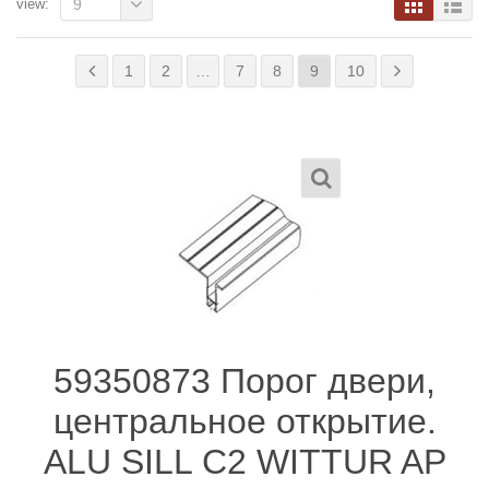
view:
9
1
2
…
7
8
9
10
59350873 Порог двери,
центральное открытие.
ALU SILL C2 WITTUR AP