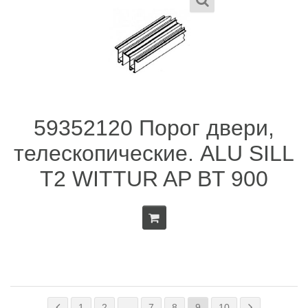
59352120 Порог двери,
телескопические. ALU SILL
T2 WITTUR AP BT 900
1
2
…
7
8
9
10