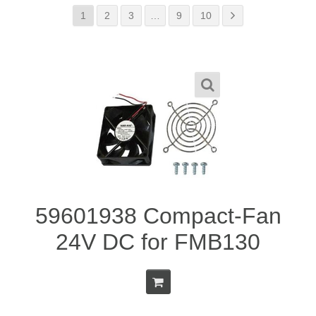
1
2
3
…
9
10
59601938 Compact-Fan
24V DC for FMB130